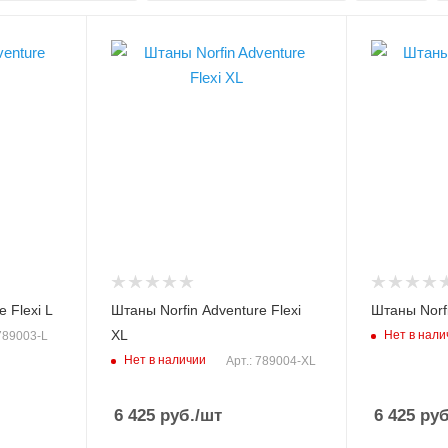
Материал
Материал
хлопок/полиэстер/
хлопок/пол
нейлон/спандекс
нейлон/спа
Модель экипировки
Модель экип
Adventure Flexi
Adventure F
Сезон
Сезон
демисезон, лето
демисезон,
Размер, INT
Размер, INT
XL
M
Цвет
Цвет
серый, черный
серый, чер
 Flexi L
Штаны Norfin Adventure Flexi
Штаны Norfi
XL
Нет в нали
 789003-L
Нет в наличии
Арт.: 789004-XL
6 425
руб.
/шт
6 425
руб