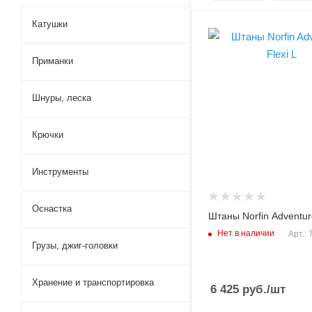
Катушки
Материал
хлопок/полиэстер/
Приманки
нейлон/спандекс
Модель экипировки
Adventure Flexi
Шнуры, леска
Сезон
демисезон, лето
Крючки
Размер, INT
L
Инструменты
Цвет
серый, черный
Оснастка
Штаны Norfin Adventure
Нет в наличии
Арт.:
Грузы, джиг-головки
Хранение и транспортировка
6 425
руб.
/шт