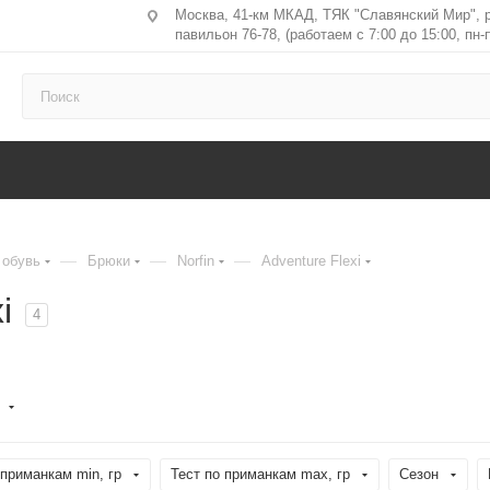
Москва, 41-км МКАД, ТЯК "Славянский Мир", 
павильон 76-78, (работаем с 7:00 до 15:00, пн-п
—
—
—
 обувь
Брюки
Norfin
Adventure Flexi
i
4
 приманкам min, гр
Тест по приманкам max, гр
Сезон