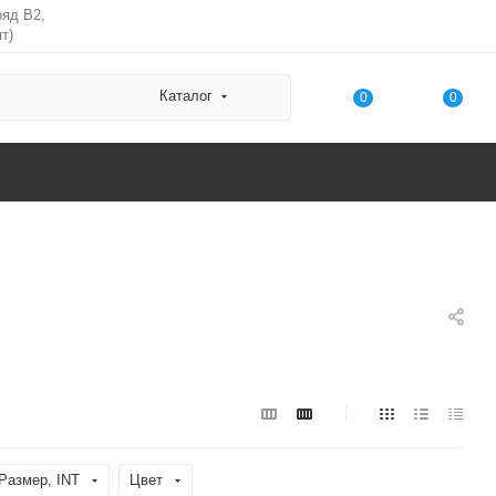
ряд В2,
т)
Каталог
0
0
Размер, INT
Цвет