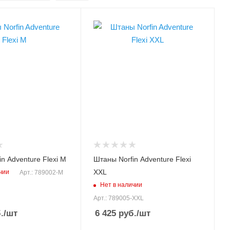
Материал
иэстер/
хлопок/полиэстер/
ндекс
нейлон/спандекс
ировки
Модель экипировки
lexi
Adventure Flexi
Сезон
 лето
демисезон, лето
Размер, INT
2XL
Цвет
ный
серый, черный
n Adventure Flexi M
Штаны Norfin Adventure Flexi
XXL
чии
Арт.: 789002-M
Нет в наличии
Арт.: 789005-XXL
.
/шт
6 425
руб.
/шт