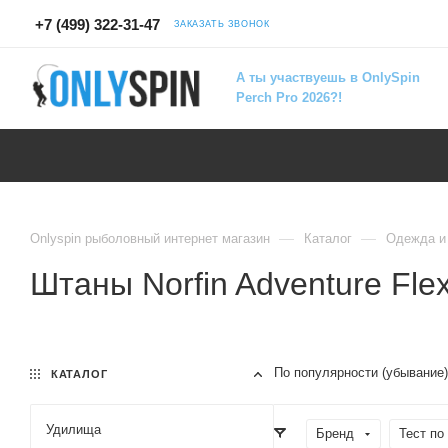
+7 (499) 322-31-47
ЗАКАЗАТЬ ЗВОНОК
А ты участвуешь в OnlySpin
Perch Pro 2026?!
—
—
Onlyspin рыболовный интернет магазин
Каталог
Одежда и
Штаны Norfin Adventure Flex
По популярности (убывание)
КАТАЛОГ
Удилища
Бренд
Тест по