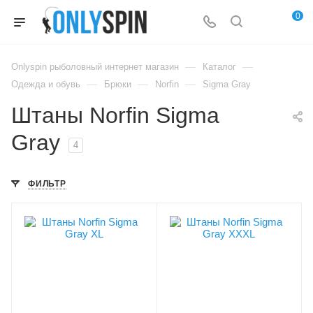
0
—
—
Onlyspin рыболовный интернет магазин
Каталог
—
—
—
Одежда и обувь
Брюки
Norfin
Sigma Gray
Штаны Norfin Sigma
Gray
4
ФИЛЬТР
Материал
Материал
Nylon Taslon Ripstop
Nylon Taslon Ripstop
Модель экипировки
Модель экипировки
Sigma Gray
Sigma Gray
Сезон
Сезон
демисезон, лето
демисезон, лето