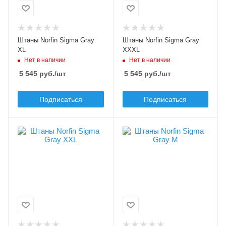
Размер, INT
Размер, INT
XL
3XL
Цвет
Цвет
Штаны Norfin Sigma Gray
Штаны Norfin Sigma Gray
серый
серый
XL
XXXL
Нет в наличии
Нет в наличии
5 545
руб.
/шт
5 545
руб.
/шт
Подписаться
Подписаться
Материал
Материал
Nylon Taslon Ripstop
Nylon Taslon Ripstop
Модель экипировки
Модель экипировки
Sigma Gray
Sigma Gray
Сезон
Сезон
демисезон, лето
демисезон, лето
Размер, INT
Размер, INT
2XL
M