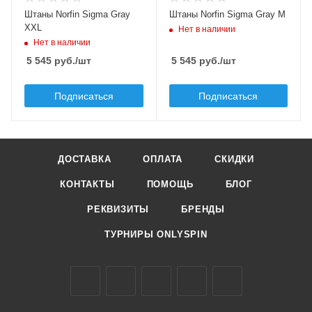
Цвет
Цвет
Штаны Norfin Sigma Gray
Штаны Norfin Sigma Gray M
серый
серый
XXL
Нет в наличии
Нет в наличии
5 545
руб.
/шт
5 545
руб.
/шт
Подписаться
Подписаться
ДОСТАВКА
ОПЛАТА
СКИДКИ
КОНТАКТЫ
ПОМОЩЬ
БЛОГ
РЕКВИЗИТЫ
БРЕНДЫ
ТУРНИРЫ ONLYSPIN