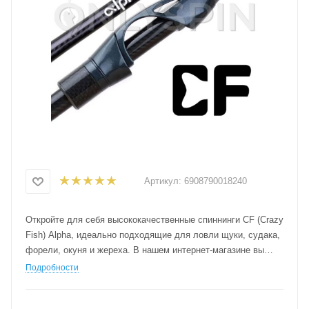
Артикул:
6908790018240
Откройте для себя высококачественные спиннинги CF (Crazy
Fish) Alpha, идеально подходящие для ловли щуки, судака,
форели, окуня и жереха. В нашем интернет-магазине вы
найдете широкий ассортимент удилищ с различными
Подробности
характеристиками, такими как строй, тест и длина. Закажите
спиннинг CF (Crazy Fish) Alpha с доставкой курьером по