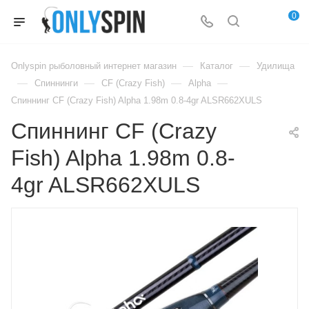
0
—
—
Onlyspin рыболовный интернет магазин
Каталог
Удилища
—
—
—
—
Спиннинги
CF (Crazy Fish)
Alpha
Спиннинг CF (Crazy Fish) Alpha 1.98m 0.8-4gr ALSR662XULS
Спиннинг CF (Crazy
Fish) Alpha 1.98m 0.8-
4gr ALSR662XULS