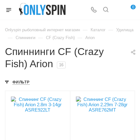
0
—
—
Onlyspin рыболовный интернет магазин
Каталог
Удилища
—
—
—
Спиннинги
CF (Crazy Fish)
Arion
Спиннинги CF (Crazy
Fish) Arion
16
ФИЛЬТР
Вес удилища, гр
Вес удилища, гр
104
90
Секций
Секций
2
2
Тест, PE
Тест, PE
0.4-0.8
0.8-1.5