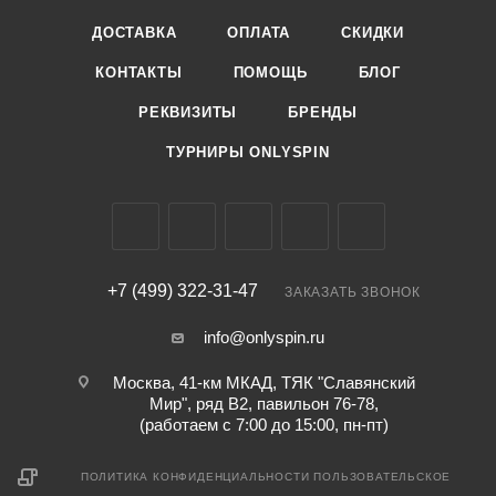
Тест по приманкам min,
Тест по приманкам min,
ДОСТАВКА
ОПЛАТА
СКИДКИ
гр
гр
5
0.7
КОНТАКТЫ
ПОМОЩЬ
БЛОГ
Тест по приманкам
Тест по приманкам
РЕКВИЗИТЫ
БРЕНДЫ
max, гр
max, гр
21
5
ТУРНИРЫ ONLYSPIN
Верхний тест удилища
Верхний тест удилища
до, гр
до, гр
21
5
Строй удилища
Строй удилища
extra fast
extra fast
+7 (499) 322-31-47
ЗАКАЗАТЬ ЗВОНОК
Тип вершинки
Тип вершинки
info@onlyspin.ru
solid (вклеенная)
solid (вклеенная)
Москва, 41-км МКАД, ТЯК "Славянский
Мир", ряд В2, павильон 76-78,
(работаем с 7:00 до 15:00, пн-пт)
ПОЛИТИКА КОНФИДЕНЦИАЛЬНОСТИ
ПОЛЬЗОВАТЕЛЬСКОЕ