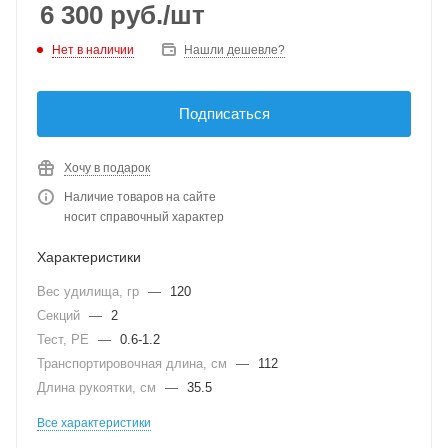
доставкой курьером по Москве и наслаждайтесь успешной
6 300
руб.
/шт
рыбалкой!
Нет в наличии
Нашли дешевле?
Подписаться
Хочу в подарок
Наличие товаров на сайте
носит справочный характер
Характеристики
Вес удилища, гр
—
120
Секций
—
2
Тест, PE
—
0.6-1.2
Транспортировочная длина, см
—
112
Длина рукоятки, см
—
35.5
Все характеристики