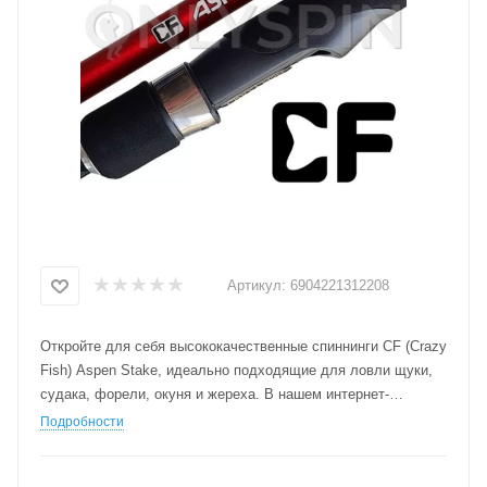
Артикул:
6904221312208
Откройте для себя высококачественные спиннинги CF (Crazy
Fish) Aspen Stake, идеально подходящие для ловли щуки,
судака, форели, окуня и жереха. В нашем интернет-
магазине вы найдете широкий ассортимент удилищ с
Подробности
различными характеристиками, такими как строй, тест и
длина. Закажите спиннинг CF (Crazy Fish) Aspen Stake с