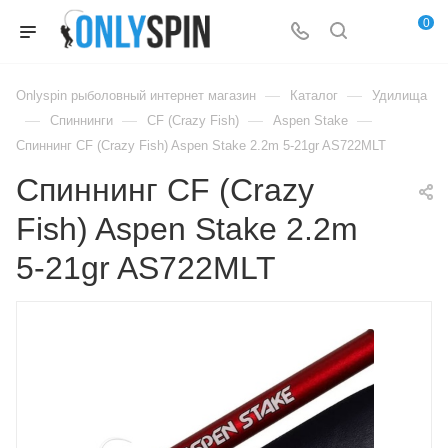
0
—
—
Onlyspin рыболовный интернет магазин
Каталог
Удилища
—
—
—
—
Спиннинги
CF (Crazy Fish)
Aspen Stake
Спиннинг CF (Crazy Fish) Aspen Stake 2.2m 5-21gr AS722MLT
Спиннинг CF (Crazy
Fish) Aspen Stake 2.2m
5-21gr AS722MLT