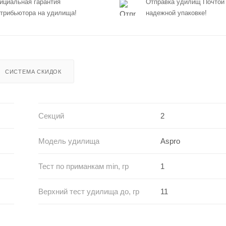
циальная гарантия
Отправка удилищ Почтой
трибьютора на удилища!
надежной упаковке!
СИСТЕМА СКИДОК
Секций
2
Модель удилища
Aspro
Тест по приманкам min, гр
1
Верхний тест удилища до, гр
11