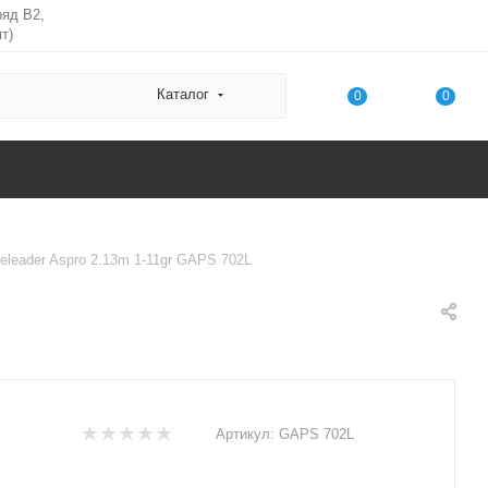
ряд В2,
т)
Каталог
0
0
teleader Aspro 2.13m 1-11gr GAPS 702L
Артикул:
GAPS 702L