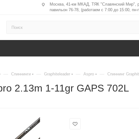
Москва, 41-км МКАД, ТЯК "Славянский Мир", 
павильон 76-78, (работаем с 7:00 до 15:00, пн-п
—
—
—
—
Спиннинги
Graphiteleader
Aspro
Спиннинг Graphi
pro 2.13m 1-11gr GAPS 702L