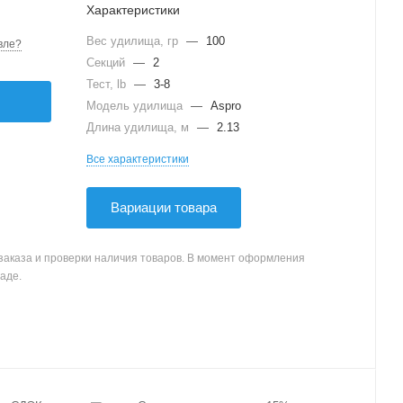
Характеристики
Вес удилища, гр
—
100
вле?
Секций
—
2
Тест, lb
—
3-8
Модель удилища
—
Aspro
Длина удилища, м
—
2.13
Все характеристики
Вариации товара
заказа и проверки наличия товаров. В момент оформления
аде.