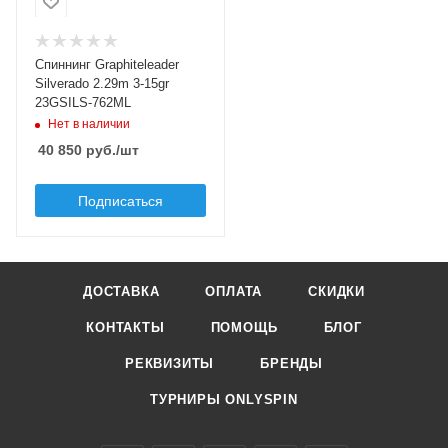
fast
fast
Транспортировочная
длина, см
Мощность удилища
117.3
M - medium
Спиннинг Graphiteleader
Модель удилища
Silverado 2.29m 3-15gr
Silverado
23GSILS-762ML
Нет в наличии
Длина удилища, м
2.29
40 850
руб.
/шт
Тест по приманкам min,
Подписаться
гр
3
Тест по приманкам
max, гр
15
ДОСТАВКА
ОПЛАТА
СКИДКИ
Верхний тест удилища
КОНТАКТЫ
ПОМОЩЬ
БЛОГ
до, гр
15
РЕКВИЗИТЫ
БРЕНДЫ
Строй удилища
ТУРНИРЫ ONLYSPIN
fast
Мощность удилища