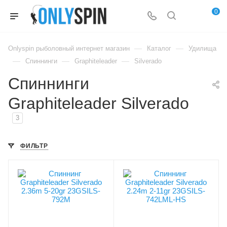
0
—
—
Onlyspin рыболовный интернет магазин
Каталог
Удилища
—
—
—
Спиннинги
Graphiteleader
Silverado
Спиннинги
Graphiteleader Silverado
3
ФИЛЬТР
Вес удилища, гр
Вес удилища, гр
90
82
Секций
Секций
2
2
Тест, PE
Тест, PE