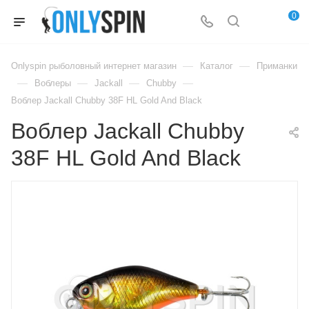
0
—
—
Onlyspin рыболовный интернет магазин
Каталог
Приманки
—
—
—
—
Воблеры
Jackall
Chubby
Воблер Jackall Chubby 38F HL Gold And Black
Воблер Jackall Chubby
38F HL Gold And Black