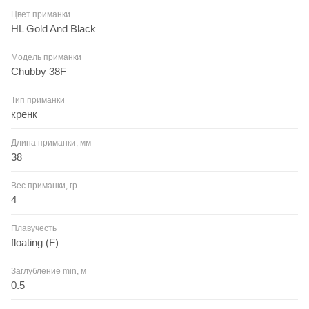
Цвет приманки
HL Gold And Black
Модель приманки
Chubby 38F
Тип приманки
кренк
Длина приманки, мм
38
Вес приманки, гр
4
Плавучесть
floating (F)
Заглубление min, м
0.5