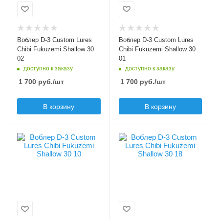
кренк
кренк
Длина приманки, мм
Длина приманки, мм
30
30
Воблер D-3 Custom Lures
Воблер D-3 Custom Lures
Вес приманки, гр
Вес приманки, гр
Chibi Fukuzemi Shallow 30
Chibi Fukuzemi Shallow 30
2.9
2.9
02
01
доступно к заказу
доступно к заказу
Плавучесть
Плавучесть
1 700
руб.
/шт
1 700
руб.
/шт
floating (F)
floating (F)
Заглубление max, м
Заглубление max, м
В корзину
В корзину
0.3
0.3
Цвет приманки
Цвет приманки
10
18
Модель приманки
Модель приманки
Chibi Fukuzemi
Chibi Fukuzemi
Shallow
Shallow
Тип приманки
Тип приманки
кренк
кренк