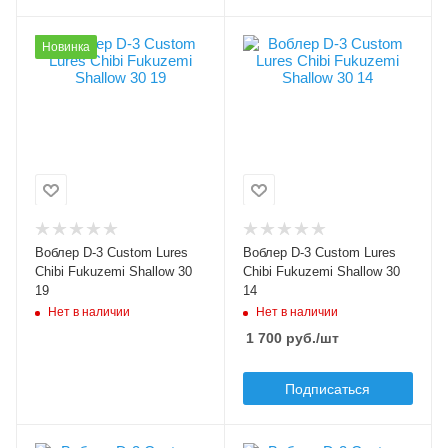
Цвет приманки
Цвет приманки
Новинка
19
14
Модель приманки
Модель приманки
Chibi Fukuzemi
Chibi Fukuzemi
Shallow
Shallow
Тип приманки
Тип приманки
кренк
кренк
Длина приманки, мм
Длина приманки, мм
30
30
Воблер D-3 Custom Lures
Воблер D-3 Custom Lures
Вес приманки, гр
Вес приманки, гр
Chibi Fukuzemi Shallow 30
Chibi Fukuzemi Shallow 30
2.9
2.9
19
14
Нет в наличии
Нет в наличии
Плавучесть
Плавучесть
1 700
руб.
/шт
floating (F)
floating (F)
Заглубление max, м
Заглубление max, м
Подписаться
0.3
0.3