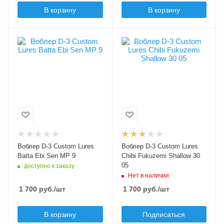
Заглубление max, м
В корзину
В корзину
0.3
Цвет приманки
Цвет приманки
9
05
Модель приманки
Модель приманки
Batta Ebi Sen MP
Chibi Fukuzemi
Shallow
Тип приманки
волкер
Тип приманки
кренк
Длина приманки, мм
40
Длина приманки, мм
30
Вес приманки, гр
Воблер D-3 Custom Lures
Воблер D-3 Custom Lures
2.5
Вес приманки, гр
Batta Ebi Sen MP 9
Chibi Fukuzemi Shallow 30
2.9
05
доступно к заказу
Плавучесть
Нет в наличии
floating (F)
Плавучесть
1 700
руб.
/шт
1 700
руб.
/шт
floating (F)
Заглубление max, м
В корзину
Подписаться
0.3