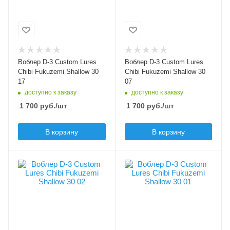
Shallow
Shallow
Тип приманки
Тип приманки
кренк
кренк
Длина приманки, мм
Длина приманки, мм
30
30
Воблер D-3 Custom Lures
Воблер D-3 Custom Lures
Вес приманки, гр
Вес приманки, гр
Chibi Fukuzemi Shallow 30
Chibi Fukuzemi Shallow 30
2.9
2.9
17
07
доступно к заказу
доступно к заказу
Плавучесть
Плавучесть
1 700
руб.
/шт
1 700
руб.
/шт
floating (F)
floating (F)
Заглубление max, м
Заглубление max, м
В корзину
В корзину
0.3
0.3
Цвет приманки
Цвет приманки
02
01
Модель приманки
Модель приманки
Chibi Fukuzemi
Chibi Fukuzemi
Shallow
Shallow
Тип приманки
Тип приманки