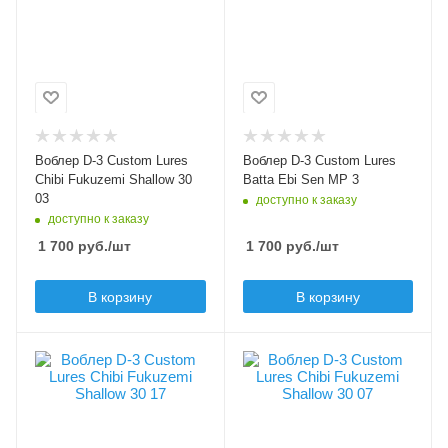
Модель приманки
Модель приманки
Chibi Fukuzemi
Batta Ebi Sen MP
Shallow
Тип приманки
волкер
Тип приманки
кренк
Длина приманки, мм
40
Длина приманки, мм
30
Вес приманки, гр
Воблер D-3 Custom Lures
Воблер D-3 Custom Lures
2.5
Вес приманки, гр
Chibi Fukuzemi Shallow 30
Batta Ebi Sen MP 3
2.9
03
доступно к заказу
Плавучесть
доступно к заказу
floating (F)
Плавучесть
1 700
руб.
/шт
1 700
руб.
/шт
floating (F)
Заглубление max, м
В корзину
В корзину
0.3
Цвет приманки
Цвет приманки
17
07
Модель приманки
Модель приманки
Chibi Fukuzemi
Chibi Fukuzemi