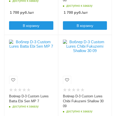
08
доступно к заказу
Плавучесть
доступно к заказу
floating (F)
Плавучесть
1 700
руб.
/шт
1 700
руб.
/шт
floating (F)
Заглубление max, м
В корзину
В корзину
0.3
Цвет приманки
Цвет приманки
7
09
Модель приманки
Модель приманки
Batta Ebi Sen MP
Chibi Fukuzemi
Shallow
Тип приманки
волкер
Тип приманки
кренк
Длина приманки, мм
40
Длина приманки, мм
30
Вес приманки, гр
Воблер D-3 Custom Lures
Воблер D-3 Custom Lures
2.5
Вес приманки, гр
Batta Ebi Sen MP 7
Chibi Fukuzemi Shallow 30
2.9
09
доступно к заказу
Плавучесть
доступно к заказу
floating (F)
Плавучесть