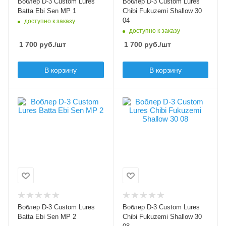
Воблер D-3 Custom Lures
Воблер D-3 Custom Lures
2.5
Вес приманки, гр
Batta Ebi Sen MP 1
Chibi Fukuzemi Shallow 30
2.9
04
доступно к заказу
Плавучесть
доступно к заказу
floating (F)
Плавучесть
1 700
руб.
/шт
1 700
руб.
/шт
floating (F)
Заглубление max, м
В корзину
В корзину
0.3
Цвет приманки
Цвет приманки
2
08
Модель приманки
Модель приманки
Batta Ebi Sen MP
Chibi Fukuzemi
Shallow
Тип приманки
волкер
Тип приманки
кренк
Длина приманки, мм
40
Длина приманки, мм
30
Вес приманки, гр
Воблер D-3 Custom Lures
Воблер D-3 Custom Lures
2.5
Вес приманки, гр
Batta Ebi Sen MP 2
Chibi Fukuzemi Shallow 30
2.9