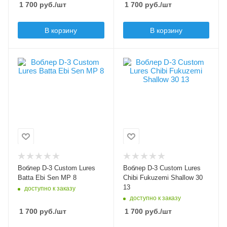
1 700
руб.
/шт
1 700
руб.
/шт
floating (F)
Заглубление max, м
В корзину
В корзину
0.3
Цвет приманки
Цвет приманки
8
13
Модель приманки
Модель приманки
Batta Ebi Sen MP
Chibi Fukuzemi
Shallow
Тип приманки
волкер
Тип приманки
кренк
Длина приманки, мм
40
Длина приманки, мм
30
Вес приманки, гр
Воблер D-3 Custom Lures
Воблер D-3 Custom Lures
2.5
Вес приманки, гр
Batta Ebi Sen MP 8
Chibi Fukuzemi Shallow 30
2.9
13
доступно к заказу
Плавучесть
доступно к заказу
floating (F)
Плавучесть
1 700
руб.
/шт
1 700
руб.
/шт
floating (F)