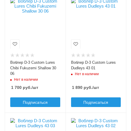
Цвет приманки
В упаковке, шт
06
1
Модель приманки
Цвет приманки
Chibi Fukuzemi
01
Shallow
Модель приманки
Dudleys 43
Тип приманки
кренк
Тип приманки
кренк
Длина приманки, мм
30
Длина приманки, мм
Воблер D-3 Custom Lures
Воблер D-3 Custom Lures
43
Вес приманки, гр
Chibi Fukuzemi Shallow 30
Dudleys 43 01
2.9
06
Нет в наличии
Вес приманки, гр
Нет в наличии
3.4
Плавучесть
1 700
руб.
/шт
1 890
руб.
/шт
floating (F)
Плавучесть
floating (F)
Заглубление max, м
Подписаться
Подписаться
0.3
Заглубление max, м
0.8
В упаковке, шт
В упаковке, шт
1
1