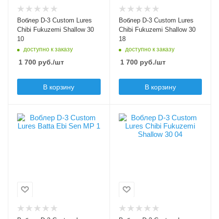
Длина приманки, мм
Длина приманки, мм
30
30
Воблер D-3 Custom Lures
Воблер D-3 Custom Lures
Вес приманки, гр
Вес приманки, гр
Chibi Fukuzemi Shallow 30
Chibi Fukuzemi Shallow 30
2.9
2.9
10
18
доступно к заказу
доступно к заказу
Плавучесть
Плавучесть
1 700
руб.
/шт
1 700
руб.
/шт
floating (F)
floating (F)
Заглубление max, м
Заглубление max, м
В корзину
В корзину
0.3
0.3
Цвет приманки
Цвет приманки
1
04
Модель приманки
Модель приманки
Batta Ebi Sen MP
Chibi Fukuzemi
Shallow
Тип приманки
волкер
Тип приманки
кренк
Длина приманки, мм
40
Длина приманки, мм
30
Вес приманки, гр