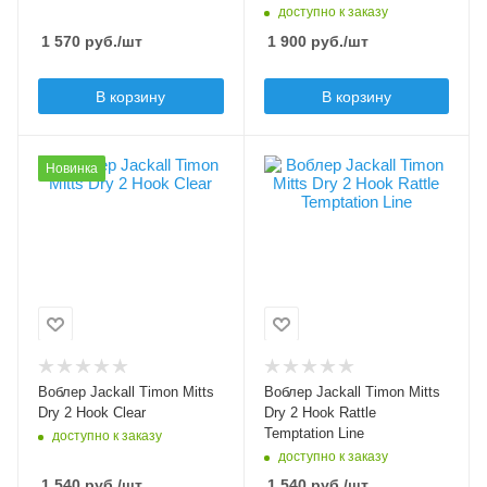
3.8
доступно к заказу
floating (F)
1 570
руб.
/шт
1 900
руб.
/шт
Плавучесть
Заглубление max, м
sinking (S)
1
В корзину
В корзину
Цвет приманки
Цвет приманки
Новинка
Clear
Temptation Line
Модель приманки
Модель приманки
Mitts Dry 2 Hook
Mitts Dry 2 Hook
Rattle
Тип приманки
кренк
Тип приманки
кренк
Длина приманки, мм
28
Длина приманки, мм
28
Вес приманки, гр
Воблер Jackall Timon Mitts
Воблер Jackall Timon Mitts
1.3
Вес приманки, гр
Dry 2 Hook Clear
Dry 2 Hook Rattle
1.4
Temptation Line
доступно к заказу
Плавучесть
доступно к заказу
floating (F)
Плавучесть
1 540
руб.
/шт
1 540
руб.
/шт
floating (F)