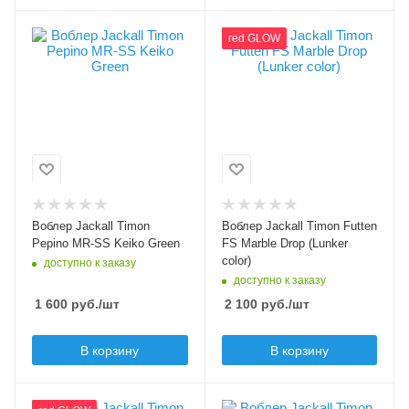
Цвет приманки
Цвет приманки
red GLOW
Keiko Green
Marble Drop (Lunker
color)
Модель приманки
Pepino MR-SS
Лимитированный цвет
Да
Тип приманки
минноу
Модель приманки
Futten FS
Длина приманки, мм
56
Тип приманки
минноу, составной
Вес приманки, гр
Воблер Jackall Timon
Воблер Jackall Timon Futten
воблер
2.6
Pepino MR-SS Keiko Green
FS Marble Drop (Lunker
Длина приманки, мм
color)
доступно к заказу
Плавучесть
60
доступно к заказу
slow sinking (SS)
1 600
руб.
/шт
2 100
руб.
/шт
Вес приманки, гр
Заглубление min, м
3.8
0.8
В корзину
В корзину
Плавучесть
Заглубление max, м
sinking (S)
1.5
Цвет приманки
Цвет приманки