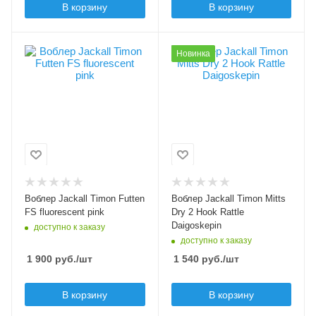
В корзину
В корзину
Заглубление max, м
1.5
Цвет приманки
Цвет приманки
Новинка
fluorescent pink
Daigoskepin
Модель приманки
Модель приманки
Futten FS
Mitts Dry 2 Hook
Rattle
Тип приманки
минноу, составной
Тип приманки
воблер
кренк
Длина приманки, мм
Длина приманки, мм
60
28
Воблер Jackall Timon Futten
Воблер Jackall Timon Mitts
Вес приманки, гр
Вес приманки, гр
FS fluorescent pink
Dry 2 Hook Rattle
3.8
1.4
Daigoskepin
доступно к заказу
доступно к заказу
Плавучесть
Плавучесть
1 900
руб.
/шт
1 540
руб.
/шт
sinking (S)
floating (F)
Шумовой эффект
В корзину
В корзину
да