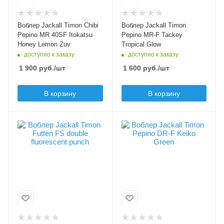
56
Тип приманки
минноу
Вес приманки, гр
Воблер Jackall Timon Chibi
Воблер Jackall Timon
2.4
Длина приманки, мм
Pepino MR 40SF Itokatsu
Pepino MR-F Tackey
40
Honey Lemon Zuv
Tropical Glow
Плавучесть
доступно к заказу
доступно к заказу
floating (F)
Вес приманки, гр
1 900
руб.
/шт
1 600
руб.
/шт
1.8
Заглубление min, м
0.8
Плавучесть
В корзину
В корзину
slow floating (SF)
Заглубление max, м
1.5
Цвет приманки
Цвет приманки
double fluorescent
Keiko Green
punch
Модель приманки
Pepino DR-F
Модель приманки
Futten FS
Тип приманки
минноу
Тип приманки
минноу, составной
Длина приманки, мм
воблер
56
Длина приманки, мм