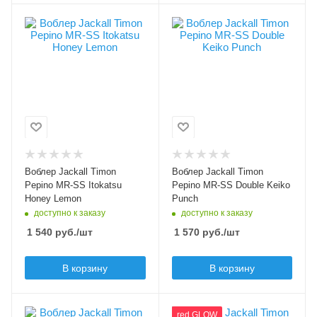
Цвет приманки
Цвет приманки
Itokatsu Honey
Double Keiko Punch
Lemon
Модель приманки
Pepino MR-SS
Модель приманки
Pepino MR-SS
Тип приманки
минноу
Тип приманки
минноу
Длина приманки, мм
56
Длина приманки, мм
56
Вес приманки, гр
Воблер Jackall Timon
Воблер Jackall Timon
2.6
Вес приманки, гр
Pepino MR-SS Itokatsu
Pepino MR-SS Double Keiko
2.6
Honey Lemon
Punch
Плавучесть
доступно к заказу
доступно к заказу
slow sinking (SS)
Плавучесть
1 540
руб.
/шт
1 570
руб.
/шт
slow sinking (SS)
Заглубление min, м
0.8
Заглубление min, м
В корзину
В корзину
0.8
Заглубление max, м
1.5
Заглубление max, м
1.5
Цвет приманки
Цвет приманки
red GLOW