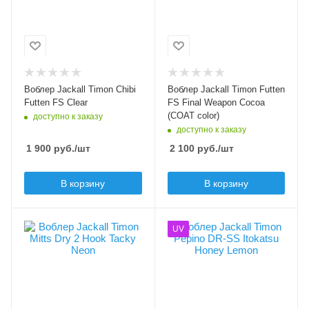
Да
Тип приманки
минноу
Модель приманки
Futten FS
Длина приманки, мм
51
Тип приманки
минноу, составной
Вес приманки, гр
Воблер Jackall Timon Chibi
Воблер Jackall Timon Futten
воблер
2.9
Futten FS Clear
FS Final Weapon Cocoa
Длина приманки, мм
(COAT color)
доступно к заказу
Плавучесть
60
доступно к заказу
fast sinking (FS)
1 900
руб.
/шт
2 100
руб.
/шт
Вес приманки, гр
3.8
В корзину
В корзину
Плавучесть
sinking (S)
Цвет приманки
Цвет приманки
UV
Tacky Neon
Itokatsu Honey
Lemon
Модель приманки
Mitts Dry 2 Hook
Модель приманки
Pepino DR-SS
Тип приманки