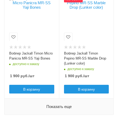
Yaji Bones
Marble Drop (Lunker
color)
Модель приманки
Micro Panicra MR-
Лимитированный цвет
SS
Да
Тип приманки
Модель приманки
кренк
Pepino MR-SS
Длина приманки, мм
Тип приманки
20
минноу
Воблер Jackall Timon Micro
Воблер Jackall Timon
Вес приманки, гр
Длина приманки, мм
Panicra MR-SS Yaji Bones
Pepino MR-SS Marble Drop
1
56
(Lunker color)
доступно к заказу
доступно к заказу
Плавучесть
Вес приманки, гр
1 900
руб.
/шт
1 900
руб.
/шт
slow sinking (SS)
2.6
Плавучесть
В корзину
В корзину
slow sinking (SS)
Заглубление min, м
0.8
Показать еще
Заглубление max, м
1.5