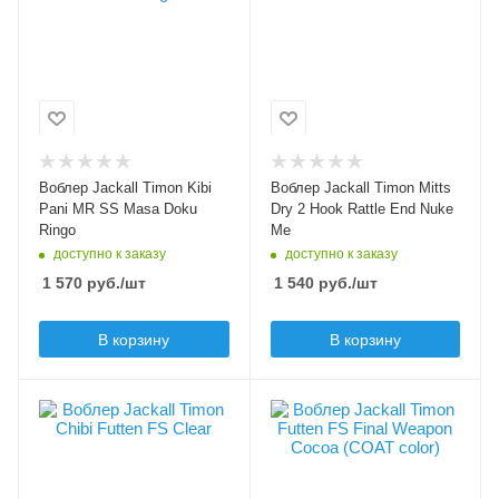
Модель приманки
Модель приманки
Kibi Pani MR
Mitts Dry 2 Hook
Rattle
Тип приманки
кренк
Тип приманки
кренк
Длина приманки, мм
28
Длина приманки, мм
28
Вес приманки, гр
Воблер Jackall Timon Kibi
Воблер Jackall Timon Mitts
2.3
Вес приманки, гр
Pani MR SS Masa Doku
Dry 2 Hook Rattle End Nuke
1.4
Ringo
Me
Плавучесть
доступно к заказу
доступно к заказу
slow sinking (SS)
Плавучесть
1 570
руб.
/шт
1 540
руб.
/шт
floating (F)
Заглубление min, м
0.5
Шумовой эффект
В корзину
В корзину
да
Заглубление max, м
2
Цвет приманки
Цвет приманки
Clear
Final Weapon Cocoa
(COAT color)
Модель приманки
Chibi Futten FS
Лимитированный цвет