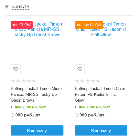
ФИЛЬТР
Цвет приманки
Цвет приманки
red GLOW
orange GLOW
Tacky Bp Ghost
Kadoniki Half Glow
Brown
Модель приманки
Chibi Futten FS
Модель приманки
Micro Panicra MR-
Тип приманки
SS
минноу
Тип приманки
Длина приманки, мм
кренк
51
Длина приманки, мм
Вес приманки, гр
Воблер Jackall Timon Micro
Воблер Jackall Timon Chibi
20
2.9
Panicra MR-SS Tacky Bp
Futten FS Kadoniki Half
Вес приманки, гр
Ghost Brown
Glow
Плавучесть
1
доступно к заказу
доступно к заказу
fast sinking (FS)
1 900
руб.
/шт
1 900
руб.
/шт
Плавучесть
slow sinking (SS)
В корзину
В корзину