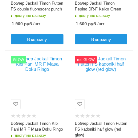
Вес приманки, гр
Воблер Jackall Timon Futten
Воблер Jackall Timon
60
2.5
FS double fluorescent punch
Pepino DR-F Keiko Green
Вес приманки, гр
доступно к заказу
доступно к заказу
Плавучесть
3.8
floating (F)
1 900
руб.
/шт
1 600
руб.
/шт
Плавучесть
Заглубление min, м
sinking (S)
1.5
В корзину
В корзину
Заглубление max, м
2
Цвет приманки
Цвет приманки
GLOW
red GLOW
Masa Doku Ringo
kadoniki half glow
(red glow)
Модель приманки
Kibi Pani MR F
Модель приманки
Futten FS
Тип приманки
кренк
Тип приманки
минноу, составной
Длина приманки, мм
воблер
28
Длина приманки, мм
Вес приманки, гр
Воблер Jackall Timon Kibi
Воблер Jackall Timon Futten
60
2.1
Pani MR F Masa Doku Ringo
FS kadoniki half glow (red
Вес приманки, гр
glow)
доступно к заказу
Плавучесть