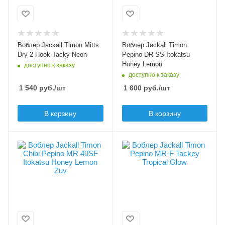
кренк
Тип приманки
минноу
Длина приманки, мм
28
Длина приманки, мм
56
Вес приманки, гр
Воблер Jackall Timon Mitts
Воблер Jackall Timon
1.3
Вес приманки, гр
Dry 2 Hook Tacky Neon
Pepino DR-SS Itokatsu
2.6
Honey Lemon
доступно к заказу
Плавучесть
доступно к заказу
floating (F)
Плавучесть
1 540
руб.
/шт
1 600
руб.
/шт
slow sinking (SS)
Шумовой эффект
нет
Заглубление min, м
В корзину
В корзину
1.5
Заглубление max, м
2
В упаковке, шт
Цвет приманки
1
Tackey Tropical Glow
Цвет приманки
Модель приманки
Itokatsu Honey
Pepino MR-F
Lemon Zuv
Тип приманки
минноу
Модель приманки
Chibi Pepino MR 40S
Длина приманки, мм