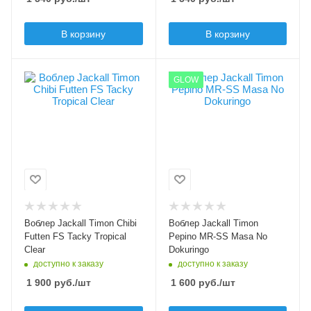
Шумовой эффект
нет
Шумовой эффект
В корзину
В корзину
да
Цвет приманки
Цвет приманки
GLOW
Tacky Tropical Clear
Masa No Dokuringo
Модель приманки
Модель приманки
Chibi Futten FS
Pepino MR-SS
Тип приманки
Тип приманки
минноу
минноу
Длина приманки, мм
Длина приманки, мм
51
56
Вес приманки, гр
Вес приманки, гр
Воблер Jackall Timon Chibi
Воблер Jackall Timon
2.9
2.6
Futten FS Tacky Tropical
Pepino MR-SS Masa No
Clear
Dokuringo
Плавучесть
Плавучесть
доступно к заказу
доступно к заказу
fast sinking (FS)
slow sinking (SS)
1 900
руб.
/шт
1 600
руб.
/шт
Заглубление min, м
0.8