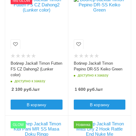
red GLOW
CZ Dahong2 (Lunker
Keiko Green
color)
Модель приманки
Pepino DR-SS
Лимитированный цвет
Да
Тип приманки
минноу
Модель приманки
Futten FS
Длина приманки, мм
56
Тип приманки
минноу, составной
Вес приманки, гр
Воблер Jackall Timon Futten
Воблер Jackall Timon
воблер
2.6
FS CZ Dahong2 (Lunker
Pepino DR-SS Keiko Green
Длина приманки, мм
color)
доступно к заказу
Плавучесть
60
доступно к заказу
slow sinking (SS)
2 100
руб.
/шт
1 600
руб.
/шт
Вес приманки, гр
Заглубление min, м
3.8
1.5
В корзину
В корзину
Плавучесть
Заглубление max, м
sinking (S)
2
Цвет приманки
Цвет приманки
GLOW
Новинка
Masa Doku Ringo
End Nuke Me