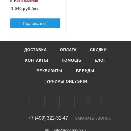
Нет в наличии
Плавучесть
floating (F)
1 540
руб.
/шт
Заглубление max, м
0.6
Подписаться
ДОСТАВКА
ОПЛАТА
СКИДКИ
КОНТАКТЫ
ПОМОЩЬ
БЛОГ
РЕКВИЗИТЫ
БРЕНДЫ
ТУРНИРЫ ONLYSPIN
+7 (499) 322-31-47
ЗАКАЗАТЬ ЗВОНОК
info@onlyspin.ru