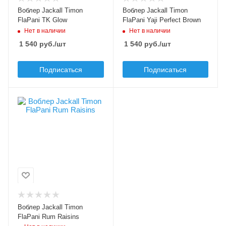
Вес приманки, гр
Вес приманки, гр
Воблер Jackall Timon
Воблер Jackall Timon
1.9
1.9
FlaPani TK Glow
FlaPani Yaji Perfect Brown
Нет в наличии
Нет в наличии
Плавучесть
Плавучесть
floating (F)
floating (F)
1 540
руб.
/шт
1 540
руб.
/шт
Заглубление max, м
Заглубление max, м
0.6
0.6
Подписаться
Подписаться
Цвет приманки
Rum Raisins
Модель приманки
FlaPani
Тип приманки
кренк
Длина приманки, мм
28
Вес приманки, гр
Воблер Jackall Timon
1.9
FlaPani Rum Raisins