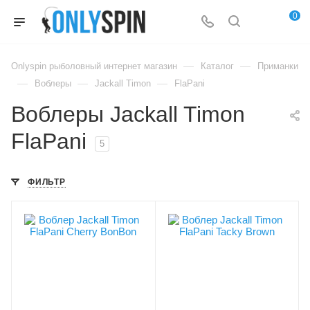
0
—
—
Onlyspin рыболовный интернет магазин
Каталог
Приманки
—
—
—
Воблеры
Jackall Timon
FlaPani
Воблеры Jackall Timon
FlaPani
5
ФИЛЬТР
Цвет приманки
Цвет приманки
Cherry BonBon
Tacky Brown
Модель приманки
Модель приманки
FlaPani
FlaPani
Тип приманки
Тип приманки
кренк
кренк