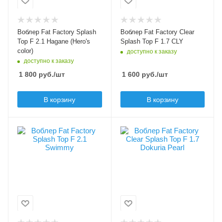
Длина приманки, мм
20
Тип приманки
поппер
Вес приманки, гр
Воблер Fat Factory Splash
Воблер Fat Factory Clear
1.7
Длина приманки, мм
Top F 2.1 Hagane (Hero's
Splash Top F 1.7 CLY
20
color)
доступно к заказу
Плавучесть
доступно к заказу
floating (F)
Вес приманки, гр
1 800
руб.
/шт
1 600
руб.
/шт
2.1
Плавучесть
В корзину
В корзину
floating (F)
Цвет приманки
Цвет приманки
Swimmy
Dokuria Pearl
Модель приманки
Модель приманки
Splash Top F 2.1
Clear Splash Top
Тип приманки
Тип приманки
поппер
поппер
Длина приманки, мм
Длина приманки, мм
20
20