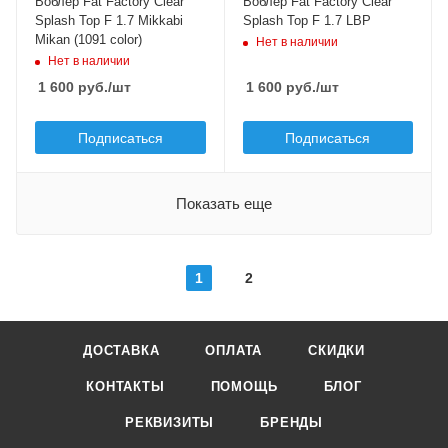
Воблер Fat Factory Clear
Воблер Fat Factory Clear
1.7
Длина приманки, мм
Splash Top F 1.7 Mikkabi
Splash Top F 1.7 LBP
20
Mikan (1091 color)
Нет в наличии
Плавучесть
Нет в наличии
floating (F)
Вес приманки, гр
1 600
руб.
/шт
1 600
руб.
/шт
1.7
Плавучесть
Подписаться
Подписаться
floating (F)
Показать еще
1
2
ДОСТАВКА
ОПЛАТА
СКИДКИ
КОНТАКТЫ
ПОМОЩЬ
БЛОГ
РЕКВИЗИТЫ
БРЕНДЫ