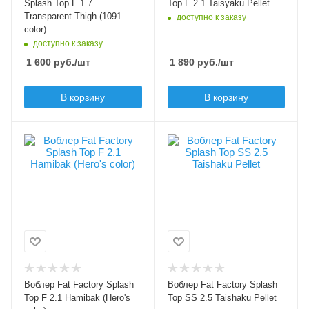
Длина приманки, мм
Splash Top F 1.7
Top F 2.1 Taisyaku Pellet
20
Transparent Thigh (1091
доступно к заказу
Плавучесть
color)
floating (F)
Вес приманки, гр
доступно к заказу
1.7
1 600
руб.
/шт
1 890
руб.
/шт
Плавучесть
floating (F)
В корзину
В корзину
Цвет приманки
Цвет приманки
Hamibak (Hero's
Taishaku Pellet
color)
Модель приманки
Splash Top
Лимитированный цвет
Да
Тип приманки
поппер
Модель приманки
Splash Top F 2.1
Длина приманки, мм
20
Тип приманки
поппер
Вес приманки, гр
Воблер Fat Factory Splash
Воблер Fat Factory Splash
2.5
Длина приманки, мм
Top F 2.1 Hamibak (Hero's
Top SS 2.5 Taishaku Pellet
20