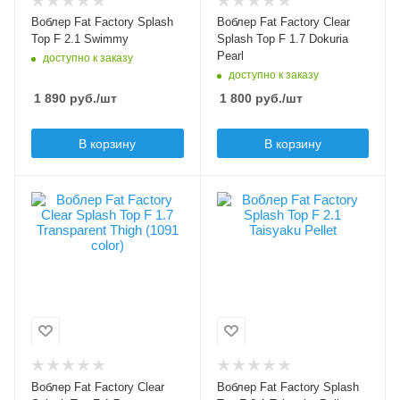
Вес приманки, гр
Вес приманки, гр
Воблер Fat Factory Splash
Воблер Fat Factory Clear
2.1
1.7
Top F 2.1 Swimmy
Splash Top F 1.7 Dokuria
Pearl
доступно к заказу
Плавучесть
Плавучесть
доступно к заказу
floating (F)
floating (F)
1 890
руб.
/шт
1 800
руб.
/шт
В корзину
В корзину
Цвет приманки
Цвет приманки
Transparent Thigh
Taisyaku Pellet
(1091 color)
Модель приманки
Splash Top F 2.1
Лимитированный цвет
Да
Тип приманки
поппер
Модель приманки
Clear Splash Top
Длина приманки, мм
20
Тип приманки
поппер
Вес приманки, гр
Воблер Fat Factory Clear
Воблер Fat Factory Splash
2.1