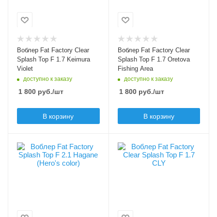
поппер
поппер
Длина приманки, мм
Длина приманки, мм
20
20
Вес приманки, гр
Вес приманки, гр
Воблер Fat Factory Clear
Воблер Fat Factory Clear
1.7
1.7
Splash Top F 1.7 Keimura
Splash Top F 1.7 Oretova
Violet
Fishing Area
Плавучесть
Плавучесть
доступно к заказу
доступно к заказу
floating (F)
floating (F)
1 800
руб.
/шт
1 800
руб.
/шт
В корзину
В корзину
Цвет приманки
Цвет приманки
Hagane (Hero's
CLY
color)
Модель приманки
Clear Splash Top
Лимитированный цвет
Да
Тип приманки
поппер
Модель приманки
Splash Top F 2.1