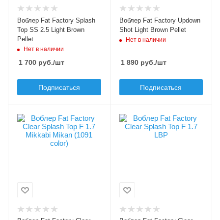
20
21
Вес приманки, гр
Вес приманки, гр
Воблер Fat Factory Splash
Воблер Fat Factory Updown
2.5
2.1
Top SS 2.5 Light Brown
Shot Light Brown Pellet
Pellet
Нет в наличии
Плавучесть
Плавучесть
Нет в наличии
slow sinking (SS)
slow sinking (SS)
1 700
руб.
/шт
1 890
руб.
/шт
Подписаться
Подписаться
Цвет приманки
Цвет приманки
Mikkabi Mikan (1091
LBP
color)
Модель приманки
Clear Splash Top
Лимитированный цвет
Да
Тип приманки
поппер
Модель приманки
Clear Splash Top
Длина приманки, мм
20
Тип приманки
поппер
Вес приманки, гр