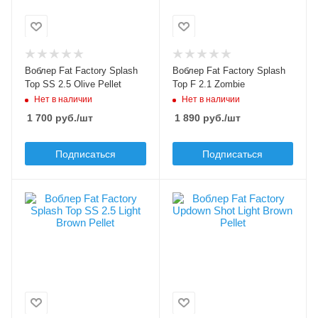
поппер
поппер
Длина приманки, мм
Длина приманки, мм
20
20
Вес приманки, гр
Вес приманки, гр
Воблер Fat Factory Splash
Воблер Fat Factory Splash
2.5
2.1
Top SS 2.5 Olive Pellet
Top F 2.1 Zombie
Нет в наличии
Нет в наличии
Плавучесть
Плавучесть
slow sinking (SS)
floating (F)
1 700
руб.
/шт
1 890
руб.
/шт
Подписаться
Подписаться
Цвет приманки
Цвет приманки
Light Brown Pellet
Light Brown Pellet
Модель приманки
Модель приманки
Splash Top
Updown Shot
Тип приманки
Тип приманки
поппер
поппер
Длина приманки, мм
Длина приманки, мм