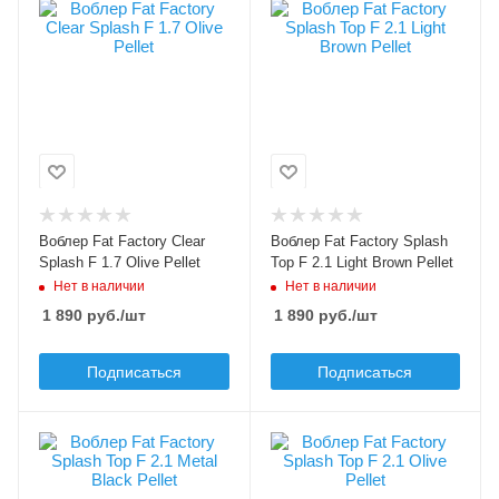
Цвет приманки
Цвет приманки
Olive Pellet
Light Brown Pellet
Модель приманки
Модель приманки
Clear Splash
Splash Top F 2.1
Тип приманки
Тип приманки
поппер
поппер
Длина приманки, мм
Длина приманки, мм
20
20
Вес приманки, гр
Вес приманки, гр
Воблер Fat Factory Clear
Воблер Fat Factory Splash
1.7
2.1
Splash F 1.7 Olive Pellet
Top F 2.1 Light Brown Pellet
Нет в наличии
Нет в наличии
Плавучесть
Плавучесть
floating (F)
floating (F)
1 890
руб.
/шт
1 890
руб.
/шт
Подписаться
Подписаться
Цвет приманки
Цвет приманки
Metal Black Pellet
Olive Pellet
Модель приманки
Модель приманки