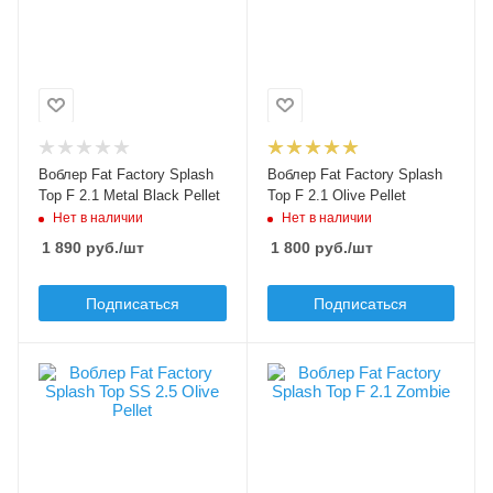
Splash Top F 2.1
Splash Top F 2.1
Тип приманки
Тип приманки
поппер
поппер
Длина приманки, мм
Длина приманки, мм
20
20
Вес приманки, гр
Вес приманки, гр
Воблер Fat Factory Splash
Воблер Fat Factory Splash
2.1
2.1
Top F 2.1 Metal Black Pellet
Top F 2.1 Olive Pellet
Нет в наличии
Нет в наличии
Плавучесть
Плавучесть
floating (F)
floating (F)
1 890
руб.
/шт
1 800
руб.
/шт
Подписаться
Подписаться
Цвет приманки
Цвет приманки
Olive Pellet
Zombie
Модель приманки
Модель приманки
Splash Top
Splash Top F 2.1
Тип приманки
Тип приманки