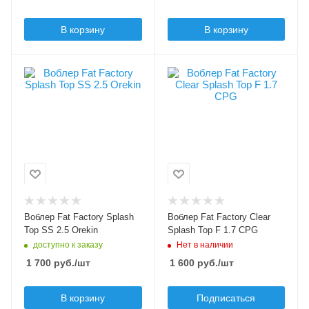
В корзину
В корзину
Цвет приманки
Цвет приманки
Orekin
CPG
Модель приманки
Модель приманки
Splash Top
Clear Splash Top
Тип приманки
Тип приманки
поппер
поппер
Длина приманки, мм
Длина приманки, мм
20
20
Вес приманки, гр
Вес приманки, гр
Воблер Fat Factory Splash
Воблер Fat Factory Clear
2.5
1.7
Top SS 2.5 Orekin
Splash Top F 1.7 CPG
доступно к заказу
Нет в наличии
Плавучесть
Плавучесть
slow sinking (SS)
floating (F)
1 700
руб.
/шт
1 600
руб.
/шт
В корзину
Подписаться