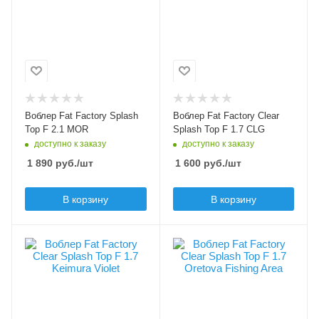
Модель приманки
Модель приманки
Splash Top F 2.1
Clear Splash Top
Тип приманки
Тип приманки
поппер
поппер
Длина приманки, мм
Длина приманки, мм
20
20
Вес приманки, гр
Вес приманки, гр
Воблер Fat Factory Splash
Воблер Fat Factory Clear
2.1
1.7
Top F 2.1 MOR
Splash Top F 1.7 CLG
доступно к заказу
доступно к заказу
Плавучесть
Плавучесть
floating (F)
floating (F)
1 890
руб.
/шт
1 600
руб.
/шт
В корзину
В корзину
Цвет приманки
Цвет приманки
Keimura Violet
Oretova Fishing Area
Модель приманки
Модель приманки
Clear Splash Top
Clear Splash Top
Тип приманки
Тип приманки