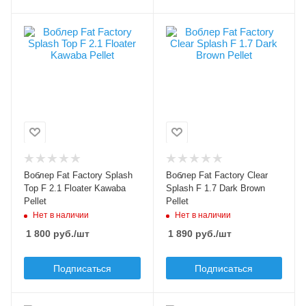
Цвет приманки
Цвет приманки
Floater Kawaba
Dark Brown Pellet
Pellet
Модель приманки
Clear Splash
Модель приманки
Splash Top F 2.1
Тип приманки
поппер
Тип приманки
поппер
Длина приманки, мм
20
Длина приманки, мм
20
Вес приманки, гр
Воблер Fat Factory Splash
Воблер Fat Factory Clear
1.7
Вес приманки, гр
Top F 2.1 Floater Kawaba
Splash F 1.7 Dark Brown
2.1
Pellet
Pellet
Плавучесть
Нет в наличии
Нет в наличии
floating (F)
Плавучесть
1 800
руб.
/шт
1 890
руб.
/шт
floating (F)
Подписаться
Подписаться