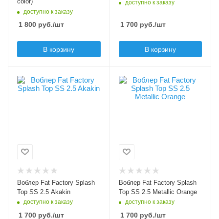
color)
доступно к заказу
Плавучесть
доступно к заказу
slow sinking (SS)
Вес приманки, гр
1 800
руб.
/шт
1 700
руб.
/шт
2.1
Плавучесть
В корзину
В корзину
floating (F)
Цвет приманки
Цвет приманки
Akakin
Metallic Orange
Модель приманки
Модель приманки
Splash Top
Splash Top
Тип приманки
Тип приманки
поппер
поппер
Длина приманки, мм
Длина приманки, мм
20
20
Вес приманки, гр
Вес приманки, гр
Воблер Fat Factory Splash
Воблер Fat Factory Splash
2.5
2.5
Top SS 2.5 Akakin
Top SS 2.5 Metallic Orange
доступно к заказу
доступно к заказу
Плавучесть
Плавучесть
slow sinking (SS)
slow sinking (SS)
1 700
руб.
/шт
1 700
руб.
/шт