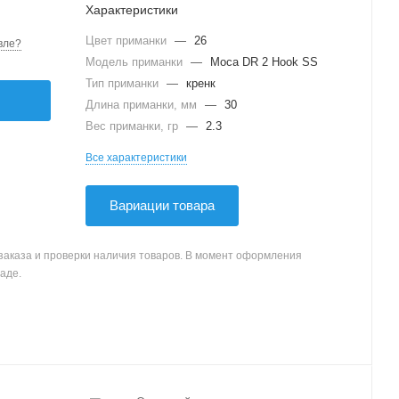
Характеристики
Цвет приманки
—
26
вле?
Модель приманки
—
Moca DR 2 Hook SS
Тип приманки
—
кренк
Длина приманки, мм
—
30
Вес приманки, гр
—
2.3
Все характеристики
Вариации товара
заказа и проверки наличия товаров. В момент оформления
аде.