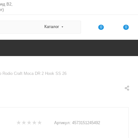
ряд В2,
т)
Каталог
0
0
 Rodio Craft Moca DR 2 Hook SS 26
Артикул:
4573151245492