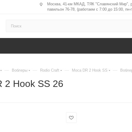
Москва, 41-км МКАД, ТЯК "Славянский Мир", 
павильон 76-78, (работаем с 7:00 до 15:00, пн-п
—
—
—
—
Воблеры
Rodio Craft
Moca DR 2 Hook SS
Воблер
R 2 Hook SS 26