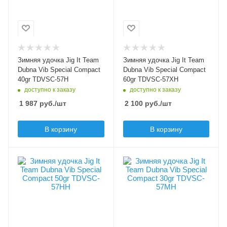
Транспортировочная
Транспортировочная
длина, см
длина, см
46
46
Материал рукоятки
Материал рукоятки
EVA
EVA
Зимняя удочка Jig It Team
Зимняя удочка Jig It Team
Модель удилища
Модель удилища
Dubna Vib Special Compact
Dubna Vib Special Compact
Vib Special Compact
Vib Special Compact
40gr TDVSC-57H
60gr TDVSC-57XH
доступно к заказу
доступно к заказу
Длина удилища, м
Длина удилища, м
0.57
0.57
1 987
руб.
/шт
2 100
руб.
/шт
Тест по приманкам
Тест по приманкам
В корзину
В корзину
max, гр
max, гр
40
60
Верхний тест удилища
Верхний тест удилища
Вес удилища, гр
Вес удилища, гр
до, гр
до, гр
62
59
40
60
Секций
Секций
1+ручка
1+ручка
Транспортировочная
Транспортировочная
длина, см
длина, см