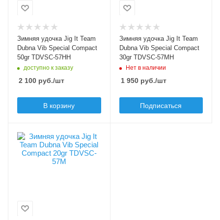
46
46
Материал рукоятки
Материал рукоятки
EVA
EVA
Зимняя удочка Jig It Team
Зимняя удочка Jig It Team
Модель удилища
Модель удилища
Dubna Vib Special Compact
Dubna Vib Special Compact
Vib Special Compact
Vib Special Compact
50gr TDVSC-57HH
30gr TDVSC-57MH
доступно к заказу
Нет в наличии
Длина удилища, м
Длина удилища, м
0.57
0.57
2 100
руб.
/шт
1 950
руб.
/шт
Тест по приманкам
Тест по приманкам
В корзину
Подписаться
max, гр
max, гр
50
30
Верхний тест удилища
Верхний тест удилища
Вес удилища, гр
до, гр
до, гр
59
50
30
Секций
1+ручка
Транспортировочная
длина, см
46