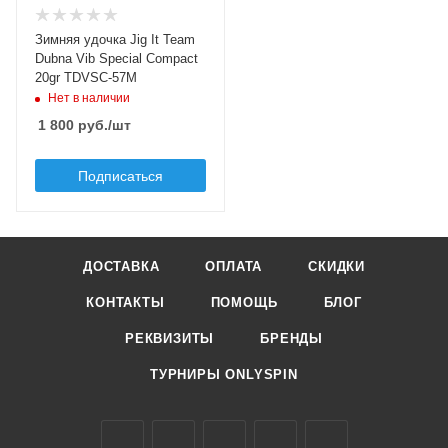
Материал рукоятки
EVA
Зимняя удочка Jig It Team
Модель удилища
Dubna Vib Special Compact
Vib Special Compact
20gr TDVSC-57M
Нет в наличии
Длина удилища, м
0.57
1 800
руб.
/шт
Тест по приманкам
Подписаться
max, гр
20
Верхний тест удилища
до, гр
20
ДОСТАВКА
ОПЛАТА
СКИДКИ
КОНТАКТЫ
ПОМОЩЬ
БЛОГ
РЕКВИЗИТЫ
БРЕНДЫ
ТУРНИРЫ ONLYSPIN