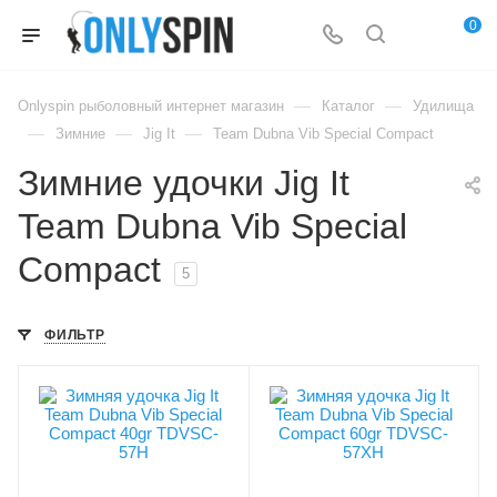
0
—
—
Onlyspin рыболовный интернет магазин
Каталог
Удилища
—
—
—
Зимние
Jig It
Team Dubna Vib Special Compact
Зимние удочки Jig It
Team Dubna Vib Special
Compact
5
ФИЛЬТР
Вес удилища, гр
Вес удилища, гр
61
63
Секций
Секций
1+ручка
1+ручка