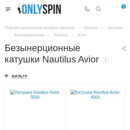
0
—
—
Onlyspin рыболовный интернет магазин
Каталог
Катушки
—
—
—
Безынерционные
Nautilus
Avior
Безынерционные
катушки Nautilus Avior
3
ФИЛЬТР
Лесоемкость, мм/м
Лесоемкость, мм/м
0.221/140
0.247/130
Модель катушки
Модель катушки
Avior
Avior
Размер катушки
Размер катушки
3000
4000