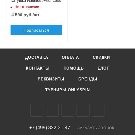
Катушка Nautilus Avior 2500
отношение
Нет в наличии
5.3:1
4 590
руб.
/шт
Фрикцион
передний
Подписаться
Подшипники
4+1
Основная шпуля
металлическая
ДОСТАВКА
ОПЛАТА
СКИДКИ
КОНТАКТЫ
ПОМОЩЬ
БЛОГ
РЕКВИЗИТЫ
БРЕНДЫ
ТУРНИРЫ ONLYSPIN
+7 (499) 322-31-47
ЗАКАЗАТЬ ЗВОНОК