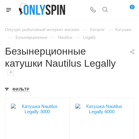
0
—
—
Onlyspin рыболовный интернет магазин
Каталог
Катушки
—
—
—
Безынерционные
Nautilus
Legally
Безынерционные
катушки Nautilus Legally
4
ФИЛЬТР
Лесоемкость, мм/м
Лесоемкость, мм/м
0.205/140
0.285/200
Модель катушки
Модель катушки
Legally
Legally
Размер катушки
Размер катушки