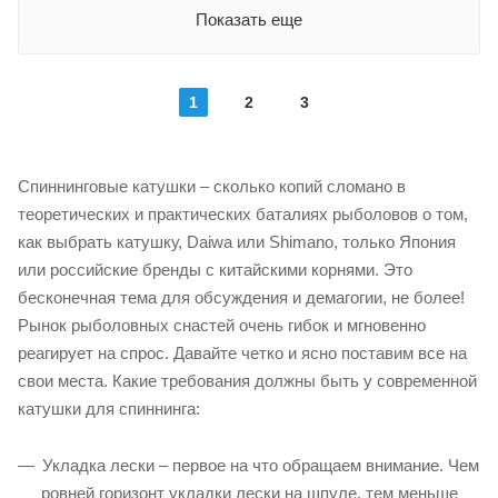
Передаточное
Показать еще
3
отношение
4.6:1
Фрикцион
передний
Нагрузка на фрикцион,
1
2
3
кг
Подшипники
3
8+1
Фрикцион
Основная шпуля
передний
Спиннинговые катушки – сколько копий сломано в
металлическая
теоретических и практических баталиях рыболовов о том,
Подшипники
Запасная шпуля
10+1
как выбрать катушку, Daiwa или Shimano, только Япония
нет
или российские бренды с китайскими корнями. Это
Основная шпуля
металлическая
бесконечная тема для обсуждения и демагогии, не более!
Рынок рыболовных снастей очень гибок и мгновенно
Запасная шпуля
нет
реагирует на спрос. Давайте четко и ясно поставим все на
свои места. Какие требования должны быть у современной
катушки для спиннинга:
Укладка лески – первое на что обращаем внимание. Чем
ровней горизонт укладки лески на шпуле, тем меньше