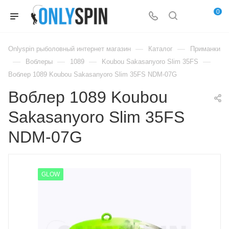
0
—
—
Onlyspin рыболовный интернет магазин
Каталог
Приманки
—
—
—
—
Воблеры
1089
Koubou Sakasanyoro Slim 35FS
Воблер 1089 Koubou Sakasanyoro Slim 35FS NDM-07G
Воблер 1089 Koubou
Sakasanyoro Slim 35FS
NDM-07G
GLOW