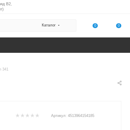
ряд В2,
т)
Каталог
0
0
n 341
Артикул:
4513964154185