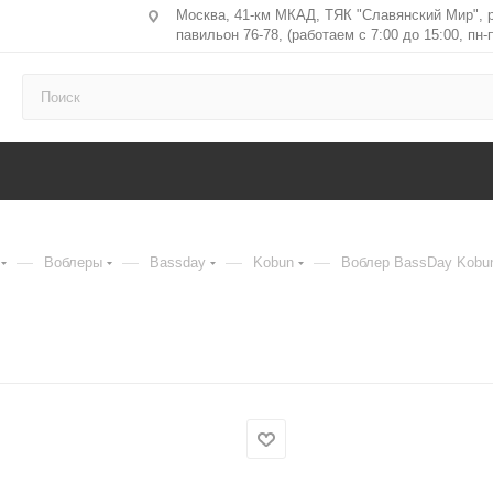
Москва, 41-км МКАД, ТЯК "Славянский Мир", 
павильон 76-78, (работаем с 7:00 до 15:00, пн-п
—
—
—
—
Воблеры
Bassday
Kobun
Воблер BassDay Kobu