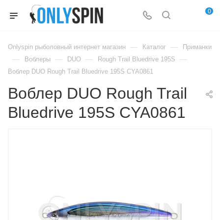
0
—
—
Onlyspin рыболовный интернет магазин
Каталог
Приманки
—
—
—
—
Воблеры
DUO
Rough Trail Bluedrive 195S
Воблер DUO Rough Trail Bluedrive 195S CYA0861
Воблер DUO Rough Trail
Bluedrive 195S CYA0861