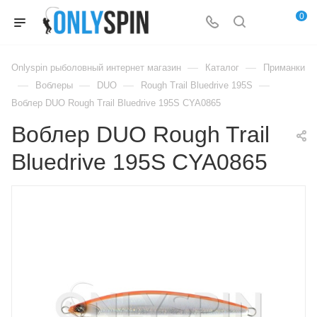
0
—
—
Onlyspin рыболовный интернет магазин
Каталог
Приманки
—
—
—
—
Воблеры
DUO
Rough Trail Bluedrive 195S
Воблер DUO Rough Trail Bluedrive 195S CYA0865
Воблер DUO Rough Trail
Bluedrive 195S CYA0865