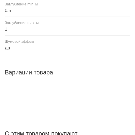
Заглубление min, м
0.5
Заглубление max, м
1
Шумовой эффект
да
Вариации товара
С этим товаром покупают