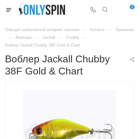
0
—
—
Onlyspin рыболовный интернет магазин
Каталог
Приманки
—
—
—
—
Воблеры
Jackall
Chubby
Воблер Jackall Chubby 38F Gold & Chart
Воблер Jackall Chubby
38F Gold & Chart