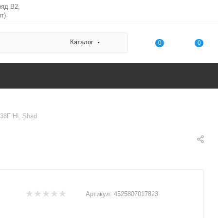
ряд В2,
т)
Каталог
0
0
 38F HL Shad
Артикул:
4525807017823