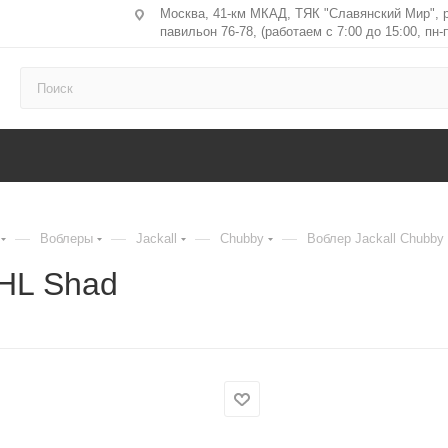
Москва, 41-км МКАД, ТЯК "Славянский Мир", 
павильон 76-78, (работаем с 7:00 до 15:00, пн-п
—
—
—
—
Воблеры
Jackall
Chubby
Воблер Jackall Chubby
 HL Shad