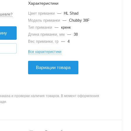
Характеристики
Цвет приманки
—
HL Shad
шевле?
Модель приманки
—
Chubby 38F
Тип приманки
—
кренк
зину
Длина приманки, мм
—
38
Вес приманки, гр
—
4
Все характеристики
Вариации товара
заказа и проверки наличия товаров. В момент оформления
аде.