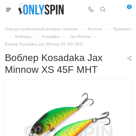
0
—
—
Onlyspin рыболовный интернет магазин
Каталог
Приманки
—
—
—
—
Воблеры
Kosadaka
Jax Minnow
Воблер Kosadaka Jax Minnow XS 45F MHT
Воблер Kosadaka Jax
Minnow XS 45F MHT