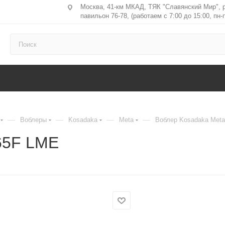
Москва, 41-км МКАД, ТЯК "Славянский Мир", 
павильон 76-78, (работаем с 7:00 до 15:00, пн-п
—
—
—
—
Воблеры
Kosadaka
Meta
Воблер Kosadaka Met
65F LME