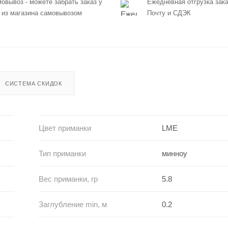
овывоз - можете забрать заказ у
Ежедневная отгрузка зака
 из магазина самовывозом
Почту и СДЭК
СИСТЕМА СКИДОК
Цвет приманки
LME
Тип приманки
минноу
Вес приманки, гр
5.8
Заглубление min, м
0.2