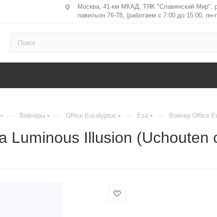
Москва, 41-км МКАД, ТЯК "Славянский Мир", 
павильон 76-78, (работаем с 7:00 до 15:00, пн-п
—
—
—
—
Воблеры
Office Eucalyptus
Esa
Воблер Office Eu
 Luminous Illusion (Uchouten c