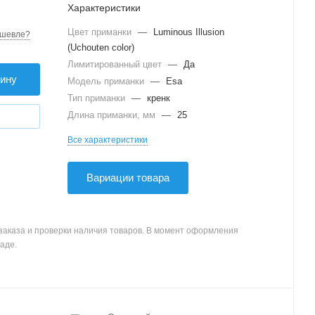
Характеристики
Цвет приманки
—
Luminous Illusion
шевле?
(Uchouten color)
Лимитированный цвет
—
Да
зину
Модель приманки
—
Esa
Тип приманки
—
кренк
Длина приманки, мм
—
25
Все характеристики
Вариации товара
заказа и проверки наличия товаров. В момент оформления
аде.