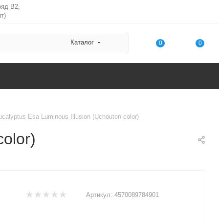
ряд В2,
т)
Каталог
0
0
calyptus Esa Luminous Illusion (Uchouten color)
olor)
Артикул:
4570089784901