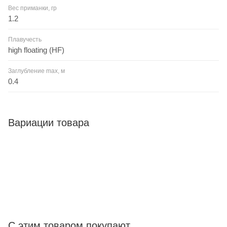
Вес приманки, гр
1.2
Плавучесть
high floating (HF)
Заглубление max, м
0.4
Вариации товара
С этим товаром покупают