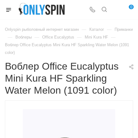
0
—
—
Onlyspin рыболовный интернет магазин
Каталог
Приманки
—
—
—
—
Воблеры
Office Eucalyptus
Mini Kura HF
Воблер Office Eucalyptus Mini Kura HF Sparkling Water Melon (1091
color)
Воблер Office Eucalyptus
Mini Kura HF Sparkling
Water Melon (1091 color)