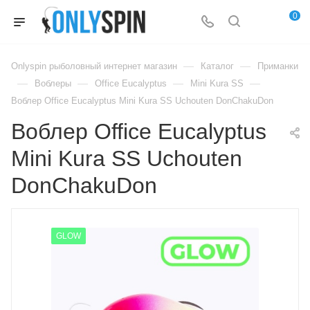
0
—
—
Onlyspin рыболовный интернет магазин
Каталог
Приманки
—
—
—
—
Воблеры
Office Eucalyptus
Mini Kura SS
Воблер Office Eucalyptus Mini Kura SS Uchouten DonChakuDon
Воблер Office Eucalyptus
Mini Kura SS Uchouten
DonChakuDon
GLOW