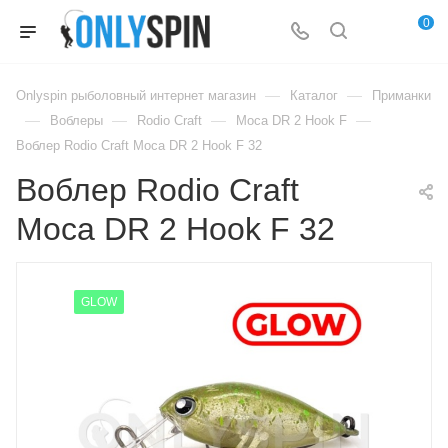
0
—
—
Onlyspin рыболовный интернет магазин
Каталог
Приманки
—
—
—
—
Воблеры
Rodio Craft
Moca DR 2 Hook F
Воблер Rodio Craft Moca DR 2 Hook F 32
Воблер Rodio Craft
Moca DR 2 Hook F 32
GLOW