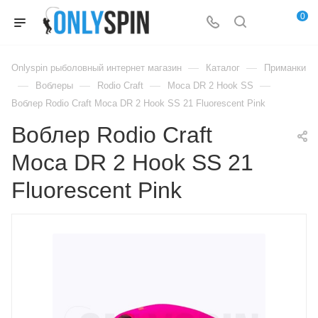
0
—
—
Onlyspin рыболовный интернет магазин
Каталог
Приманки
—
—
—
—
Воблеры
Rodio Craft
Moca DR 2 Hook SS
Воблер Rodio Craft Moca DR 2 Hook SS 21 Fluorescent Pink
Воблер Rodio Craft
Moca DR 2 Hook SS 21
Fluorescent Pink