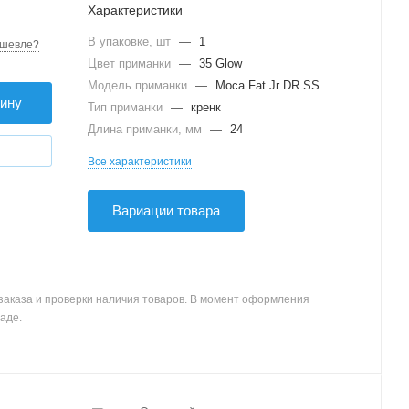
Характеристики
В упаковке, шт
—
1
шевле?
Цвет приманки
—
35 Glow
Модель приманки
—
Moca Fat Jr DR SS
зину
Тип приманки
—
кренк
Длина приманки, мм
—
24
Все характеристики
Вариации товара
заказа и проверки наличия товаров. В момент оформления
аде.