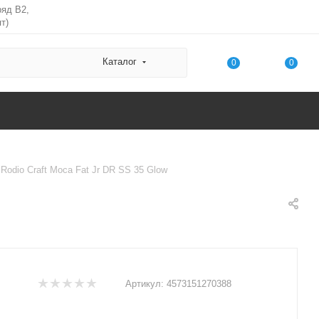
ряд В2,
т)
Каталог
0
0
Rodio Craft Moca Fat Jr DR SS 35 Glow
Артикул:
4573151270388