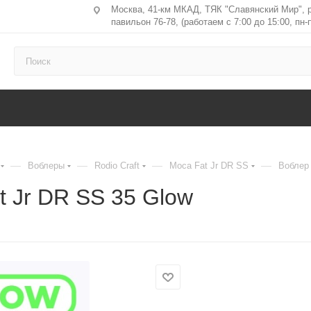
Москва, 41-км МКАД, ТЯК "Славянский Мир", 
павильон 76-78, (работаем с 7:00 до 15:00, пн-п
—
—
—
—
Воблеры
Rodio Craft
Moca Fat Jr DR SS
Воблер 
t Jr DR SS 35 Glow