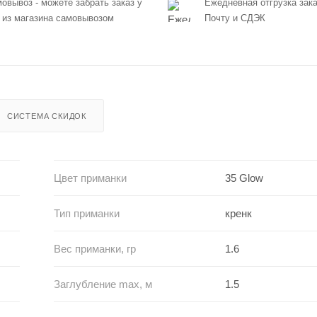
овывоз - можете забрать заказ у
Ежедневная отгрузка зака
 из магазина самовывозом
Почту и СДЭК
СИСТЕМА СКИДОК
Цвет приманки
35 Glow
Тип приманки
кренк
Вес приманки, гр
1.6
Заглубление max, м
1.5