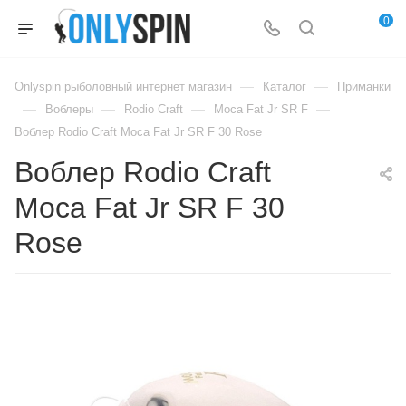
0
—
—
Onlyspin рыболовный интернет магазин
Каталог
Приманки
—
—
—
—
Воблеры
Rodio Craft
Moca Fat Jr SR F
Воблер Rodio Craft Moca Fat Jr SR F 30 Rose
Воблер Rodio Craft
Moca Fat Jr SR F 30
Rose