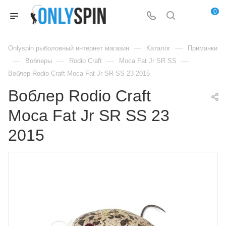
0
—
—
Onlyspin рыболовный интернет магазин
Каталог
Приманки
—
—
—
—
Воблеры
Rodio Craft
Moca Fat Jr SR SS
Воблер Rodio Craft Moca Fat Jr SR SS 23 2015
Воблер Rodio Craft
Moca Fat Jr SR SS 23
2015