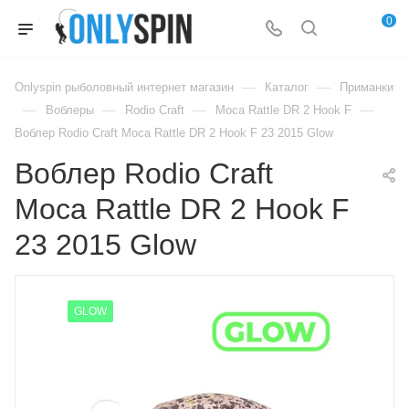
0
—
—
Onlyspin рыболовный интернет магазин
Каталог
Приманки
—
—
—
—
Воблеры
Rodio Craft
Moca Rattle DR 2 Hook F
Воблер Rodio Craft Moca Rattle DR 2 Hook F 23 2015 Glow
Воблер Rodio Craft
Moca Rattle DR 2 Hook F
23 2015 Glow
GLOW