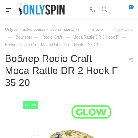
0
—
—
Onlyspin рыболовный интернет магазин
Каталог
Приманки
—
—
—
—
Воблеры
Rodio Craft
Moca Rattle DR 2 Hook F
Воблер Rodio Craft Moca Rattle DR 2 Hook F 35 20
Воблер Rodio Craft
Moca Rattle DR 2 Hook F
35 20
GLOW