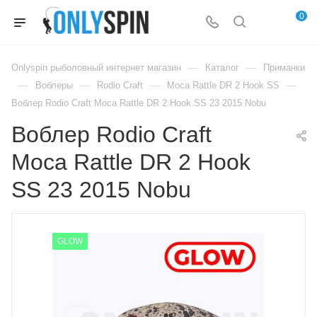
0
—
—
Onlyspin рыболовный интернет магазин
Каталог
Приманки
—
—
—
—
Воблеры
Rodio Craft
Moca Rattle DR 2 Hook SS
Воблер Rodio Craft Moca Rattle DR 2 Hook SS 23 2015 Nobu
Воблер Rodio Craft
Moca Rattle DR 2 Hook
SS 23 2015 Nobu
GLOW