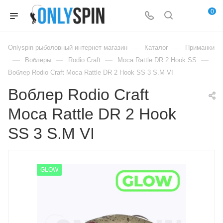
0
—
—
Onlyspin рыболовный интернет магазин
Каталог
Приманки
—
—
—
—
Воблеры
Rodio Craft
Moca Rattle DR 2 Hook SS
Воблер Rodio Craft Moca Rattle DR 2 Hook SS 3 S.M VI
Воблер Rodio Craft
Moca Rattle DR 2 Hook
SS 3 S.M VI
GLOW