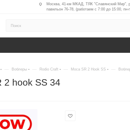
Москва, 41-км МКАД, ТЯК "Славянский Мир", 
павильон 76-78, (работаем с 7:00 до 15:00, пн-п
—
—
—
—
Воблеры
Rodio Craft
Moca SR 2 Hook SS
Воблер
 2 hook SS 34