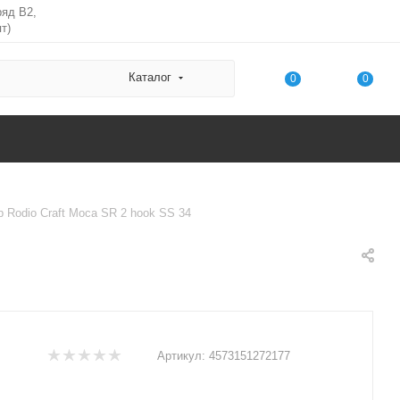
ряд В2,
т)
Каталог
0
0
 Rodio Craft Moca SR 2 hook SS 34
Артикул:
4573151272177