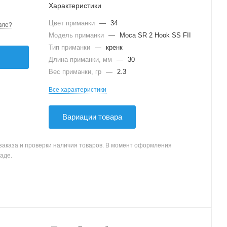
Характеристики
Цвет приманки
—
34
вле?
Модель приманки
—
Moca SR 2 Hook SS FII
Тип приманки
—
кренк
Длина приманки, мм
—
30
Вес приманки, гр
—
2.3
Все характеристики
Вариации товара
заказа и проверки наличия товаров. В момент оформления
аде.