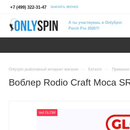
+7 (499) 322-31-47
ЗАКАЗАТЬ ЗВОНОК
А ты участвуешь в OnlySpin
Perch Pro 2026?!
—
—
Onlyspin рыболовный интернет магазин
Каталог
Приманки
Воблер Rodio Craft Moca SR
red GLOW