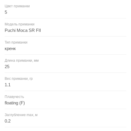
Цвет приманки
5
Модель приманки
Puchi Moca SR FII
Тип приманки
кренк
Длина приманки, мм
25
Вес приманки, гр
1.1
Плавучесть
floating (F)
Заглубление max, м
0.2