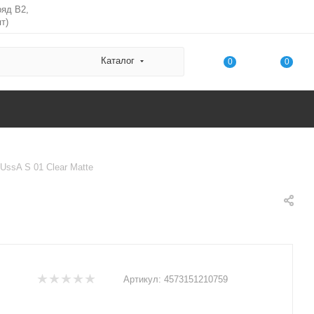
ряд В2,
т)
Каталог
0
0
 UssA S 01 Clear Matte
Артикул:
4573151210759