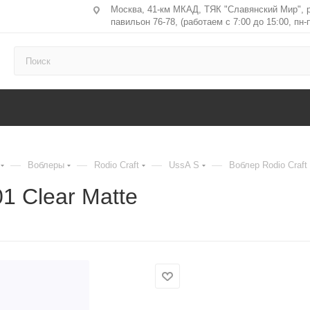
Москва, 41-км МКАД, ТЯК "Славянский Мир", 
павильон 76-78, (работаем с 7:00 до 15:00, пн-п
—
—
—
—
Воблеры
Rodio Craft
UssA S
Воблер Rodio Craft
1 Clear Matte