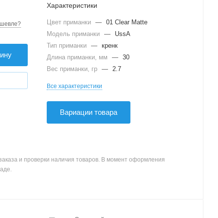
Характеристики
Цвет приманки
—
01 Clear Matte
шевле?
Модель приманки
—
UssA
Тип приманки
—
кренк
зину
Длина приманки, мм
—
30
Вес приманки, гр
—
2.7
Все характеристики
Вариации товара
заказа и проверки наличия товаров. В момент оформления
аде.