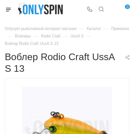
0
—
—
Onlyspin рыболовный интернет магазин
Каталог
Приманки
—
—
—
—
Воблеры
Rodio Craft
UssA S
Воблер Rodio Craft UssA S 13
Воблер Rodio Craft UssA
S 13