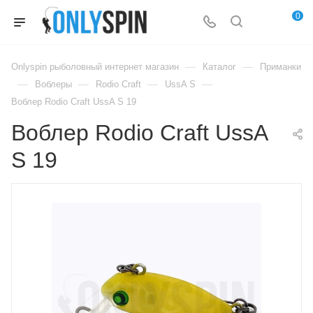
0
—
—
Onlyspin рыболовный интернет магазин
Каталог
Приманки
—
—
—
—
Воблеры
Rodio Craft
UssA S
Воблер Rodio Craft UssA S 19
Воблер Rodio Craft UssA
S 19