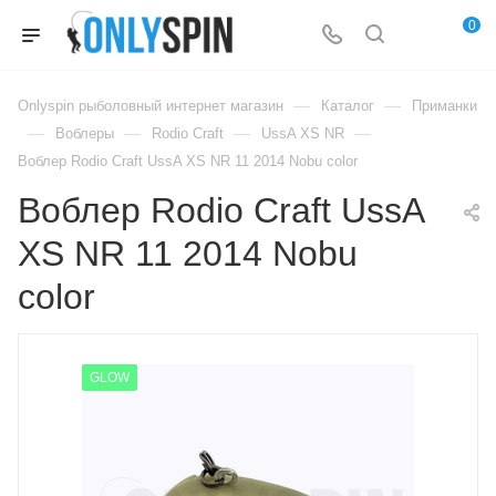
0
—
—
Onlyspin рыболовный интернет магазин
Каталог
Приманки
—
—
—
—
Воблеры
Rodio Craft
UssA XS NR
Воблер Rodio Craft UssA XS NR 11 2014 Nobu color
Воблер Rodio Craft UssA
XS NR 11 2014 Nobu
color
GLOW