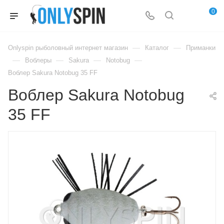
0
—
—
Onlyspin рыболовный интернет магазин
Каталог
Приманки
—
—
—
—
Воблеры
Sakura
Notobug
Воблер Sakura Notobug 35 FF
Воблер Sakura Notobug
35 FF