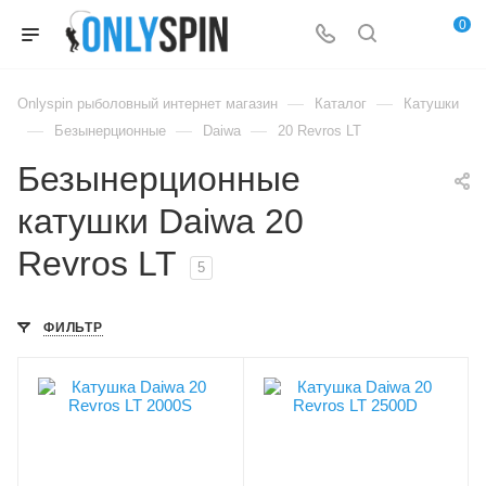
0
—
—
Onlyspin рыболовный интернет магазин
Каталог
Катушки
—
—
—
Безынерционные
Daiwa
20 Revros LT
Безынерционные
катушки Daiwa 20
Revros LT
5
ФИЛЬТР
Лесоемкость, мм/м
Лесоемкость, мм/м
0.16/100
0.28/150
Лесоемкость, PE
Лесоемкость, PE
0.4/200
1.2/300