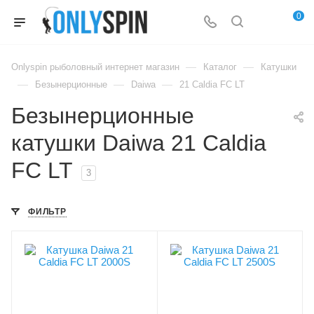
0
—
—
Onlyspin рыболовный интернет магазин
Каталог
Катушки
—
—
—
Безынерционные
Daiwa
21 Caldia FC LT
Безынерционные
катушки Daiwa 21 Caldia
FC LT
3
ФИЛЬТР
Лесоемкость, мм/м
Лесоемкость, мм/м
0.16/100
0.18/120
Лесоемкость, PE
Лесоемкость, PE
0.5/170
1/140