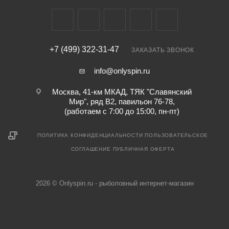
Подшипники
Основная шпуля
10+1
металлическая
Основная шпуля
Запасная шпуля
металлическая
нет
+7 (499) 322-31-47
ЗАКАЗАТЬ ЗВОНОК
Запасная шпуля
нет
info@onlyspin.ru
Москва, 41-км МКАД, ТЯК "Славянский
Мир", ряд В2, павильон 76-78,
(работаем с 7:00 до 15:00, пн-пт)
ПОЛИТИКА КОНФИДЕНЦИАЛЬНОСТИ
ПОЛЬЗОВАТЕЛЬСКОЕ
СОГЛАШЕНИЕ
ПУБЛИЧНАЯ ОФЕРТА
2026 © Onlyspin.ru - рыболовный интернет-магазин