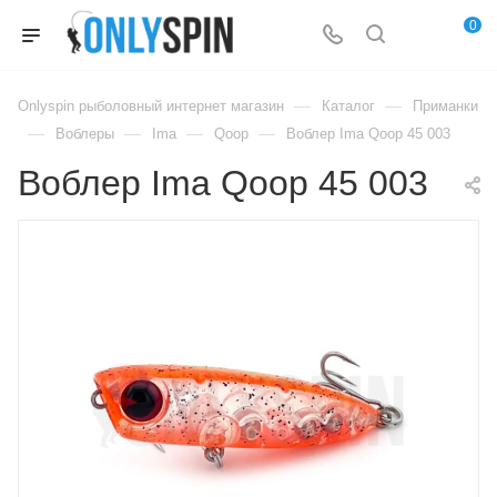
0
—
—
Onlyspin рыболовный интернет магазин
Каталог
Приманки
—
—
—
—
Воблеры
Ima
Qoop
Воблер Ima Qoop 45 003
Воблер Ima Qoop 45 003