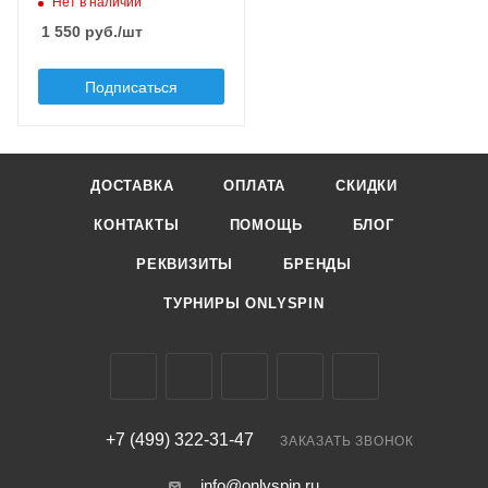
Нет в наличии
Плавучесть
floating (F)
1 550
руб.
/шт
Заглубление min, м
0.05
Подписаться
Заглубление max, м
0.2
ДОСТАВКА
ОПЛАТА
СКИДКИ
КОНТАКТЫ
ПОМОЩЬ
БЛОГ
РЕКВИЗИТЫ
БРЕНДЫ
ТУРНИРЫ ONLYSPIN
+7 (499) 322-31-47
ЗАКАЗАТЬ ЗВОНОК
info@onlyspin.ru