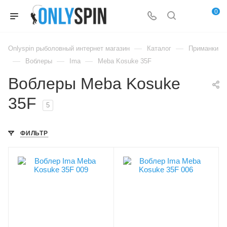
0
—
—
Onlyspin рыболовный интернет магазин
Каталог
Приманки
—
—
—
Воблеры
Ima
Meba Kosuke 35F
Воблеры Meba Kosuke
35F
5
ФИЛЬТР
Цвет приманки
Цвет приманки
009
006
Модель приманки
Модель приманки
Meba Kosuke 35F
Meba Kosuke 35F
Тип приманки
Тип приманки
кренк
кренк