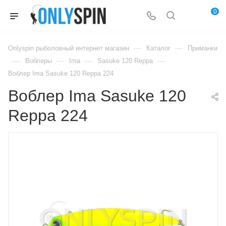
0
—
—
Onlyspin рыболовный интернет магазин
Каталог
Приманки
—
—
—
—
Воблеры
Ima
Sasuke 120 Reppa
Воблер Ima Sasuke 120 Reppa 224
Воблер Ima Sasuke 120
Reppa 224