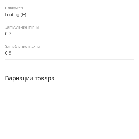
Плавучесть
floating (F)
Заглубление min, м
0.7
Заглубление max, м
0.9
Вариации товара